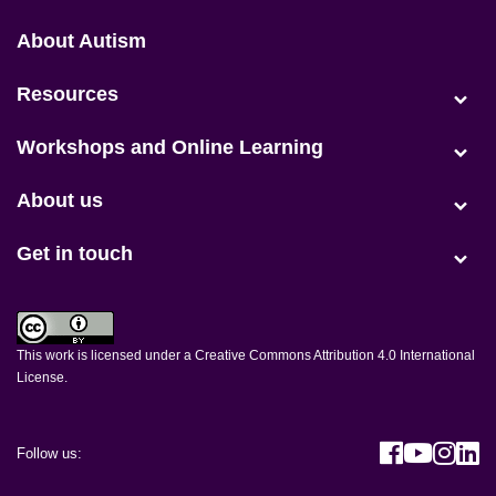
Positive Partnerships (en-AU)
About Autism
Resources
Workshops and Online Learning
About us
Get in touch
This work is licensed under a
Creative Commons Attribution 4.0 International
License
.
Visit h
Visit
Vis
V
Follow us: